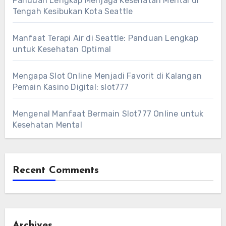
Panduan Lengkap Menjaga Kesehatan Mental di
Tengah Kesibukan Kota Seattle
Manfaat Terapi Air di Seattle: Panduan Lengkap
untuk Kesehatan Optimal
Mengapa Slot Online Menjadi Favorit di Kalangan
Pemain Kasino Digital: slot777
Mengenal Manfaat Bermain Slot777 Online untuk
Kesehatan Mental
Recent Comments
Archives