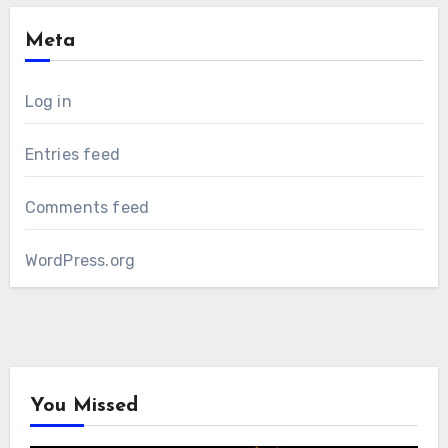
Meta
Log in
Entries feed
Comments feed
WordPress.org
You Missed