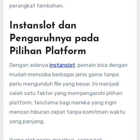
perangkat tambahan.
Instanslot dan
Pengaruhnya pada
Pilihan Platform
Dengan adanya
instanslot
, pemain bisa dengan
mudah mencoba berbagai jenis game tanpa
perlu mengunduh file yang besar. Ini menjadi
salah satu faktor yang mempengaruhi pilihan
platform, terutama bagi mereka yang ingin
mencari hiburan cepat tanpa komitmen waktu
yang panjang.
Game slot gacor, misalnya, sering kali