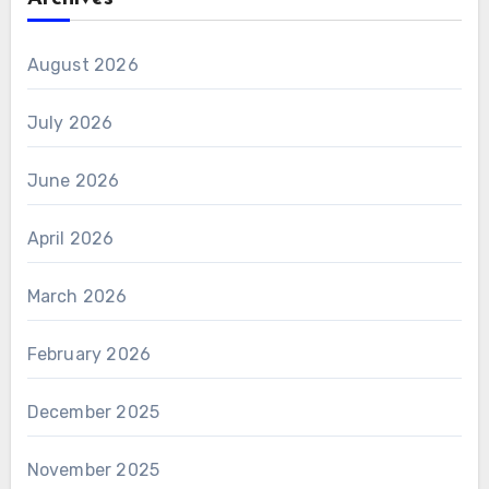
August 2026
July 2026
June 2026
April 2026
March 2026
February 2026
December 2025
November 2025