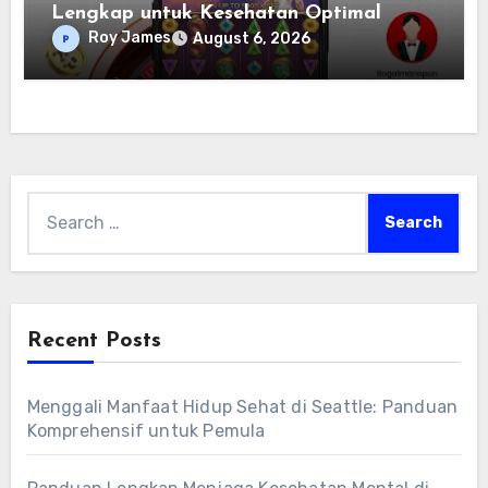
Lengkap untuk Kesehatan Optimal
Roy James
August 6, 2026
Search
for:
Recent Posts
Menggali Manfaat Hidup Sehat di Seattle: Panduan
Komprehensif untuk Pemula