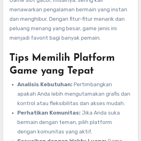
menawarkan pengalaman bermain yang instan
dan menghibur. Dengan fitur-fitur menarik dan
peluang menang yang besar, game jenis ini
menjadi favorit bagi banyak pemain.
Tips Memilih Platform
Game yang Tepat
Analisis Kebutuhan:
Pertimbangkan
apakah Anda lebih mengutamakan grafis dan
kontrol atau fleksibilitas dan akses mudah.
Perhatikan Komunitas:
Jika Anda suka
bermain dengan teman, pilih platform
dengan komunitas yang aktif.