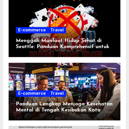
E-commerce
Travel
Menggali Manfaat Hidup Sehat di
Seattle: Panduan Komprehensif untuk
Pemula
E-commerce
Travel
Panduan Lengkap Menjaga Kesehatan
Mental di Tengah Kesibukan Kota
Seattle