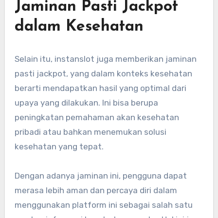
Jaminan Pasti Jackpot
dalam Kesehatan
Selain itu, instanslot juga memberikan jaminan
pasti jackpot, yang dalam konteks kesehatan
berarti mendapatkan hasil yang optimal dari
upaya yang dilakukan. Ini bisa berupa
peningkatan pemahaman akan kesehatan
pribadi atau bahkan menemukan solusi
kesehatan yang tepat.
Dengan adanya jaminan ini, pengguna dapat
merasa lebih aman dan percaya diri dalam
menggunakan platform ini sebagai salah satu