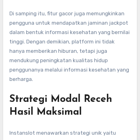
Di samping itu, fitur gacor juga memungkinkan
pengguna untuk mendapatkan jaminan jackpot
dalam bentuk informasi kesehatan yang bernilai
tinggi. Dengan demikian, platform ini tidak
hanya memberikan hiburan, tetapi juga
mendukung peningkatan kualitas hidup
penggunanya melalui informasi kesehatan yang
berharga.
Strategi Modal Receh
Hasil Maksimal
Instanslot menawarkan strategi unik yaitu