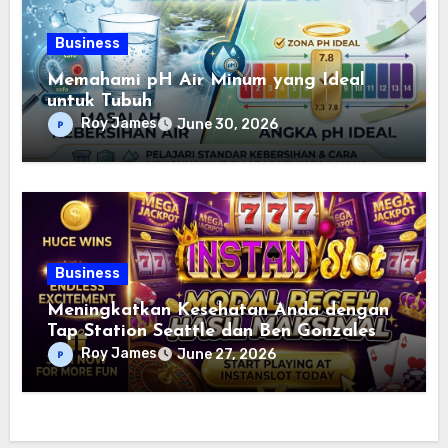
Business
Memahami pH Air Minum yang Ideal
untuk Tubuh
Roy James
June 30, 2026
Business
Meningkatkan Kesehatan Anda dengan
Tap Station Seattle dan Ben Gonzales
Roy James
June 27, 2026