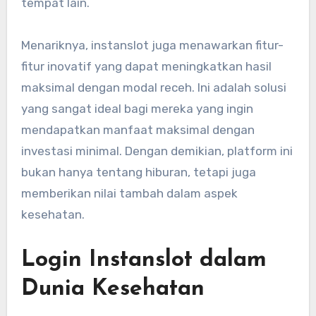
tempat lain.
Menariknya, instanslot juga menawarkan fitur-
fitur inovatif yang dapat meningkatkan hasil
maksimal dengan modal receh. Ini adalah solusi
yang sangat ideal bagi mereka yang ingin
mendapatkan manfaat maksimal dengan
investasi minimal. Dengan demikian, platform ini
bukan hanya tentang hiburan, tetapi juga
memberikan nilai tambah dalam aspek
kesehatan.
Login Instanslot dalam
Dunia Kesehatan