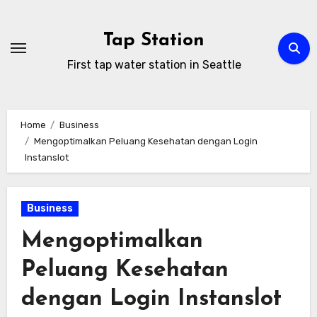
Skip
to
Tap Station
content
First tap water station in Seattle
Home
Business
Mengoptimalkan Peluang Kesehatan dengan Login
Instanslot
Business
Mengoptimalkan
Peluang Kesehatan
dengan Login Instanslot