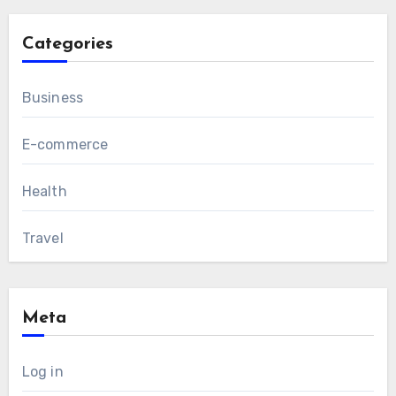
Categories
Business
E-commerce
Health
Travel
Meta
Log in